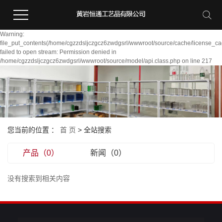
Warning:
file_put_contents(/home/cgzzdsljczgcz6zwdgsrl/wwwroot/source/cache/license_ca
failed to open stream: Permission denied in
/home/cgzzdsljczgcz6zwdgsrl/wwwroot/source/model/api.class.php on line 217
您当前的位置 ：
首 页
> 全站搜索
产品（0）
新闻（0）
没有搜索到相关内容