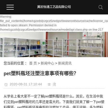
Warning:
file_put_contents(/home/cgzzdsljczgcz6zwdgsrl/wwwroot/source/cache/license_ca
failed to open stream: Permission denied in
/home/cgzzdsljczgcz6zwdgsrl/wwwroot/source/model/api.class.php on line 217
您当前的位置 ：
首 页
>
新闻中心
>
新闻资讯
pet塑料瓶坯注塑注意事项有哪些？
2020-08-31 17:10:44
次
从学名上看大家不一定了解pet
塑料瓶坯
是什么。其实，在生活中我
们见到pet
塑料瓶
坯的几率还是蛮大的，下面我们就来了解一下pet塑
料
瓶坯
。pet塑料瓶坯是典型的注塑加工产品，便于运输，多为塑料