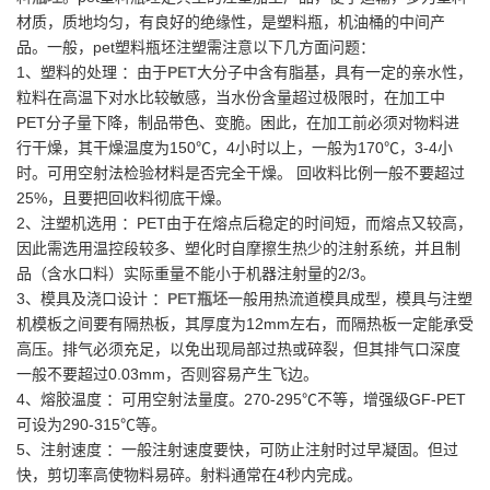
材质，质地均匀，有良好的绝缘性，是塑料瓶，机油桶的中间产
品。一般，pet塑料瓶坯注塑需注意以下几方面问题：
1、塑料的处理 ：由于
PET
大分子中含有脂基，具有一定的亲水性，
粒料在高温下对水比较敏感，当水份含量超过极限时，在加工中
PET分子量下降，制品带色、变脆。困此，在加工前必须对物料进
行干燥，其干燥温度为150℃，4小时以上，一般为170℃，3-4小
时。可用空射法检验材料是否完全干燥。 回收料比例一般不要超过
25%，且要把回收料彻底干燥。
2、注塑机选用 ：PET由于在熔点后稳定的时间短，而熔点又较高，
因此需选用温控段较多、塑化时自摩擦生热少的注射系统，并且制
品（含水口料）实际重量不能小于机器注射量的2/3。
3、模具及浇口设计 ：
PET瓶坯
一般用热流道模具成型，模具与注塑
机模板之间要有隔热板，其厚度为12mm左右，而隔热板一定能承受
高压。排气必须充足，以免出现局部过热或碎裂，但其排气口深度
一般不要超过0.03mm，否则容易产生飞边。
4、熔胶温度 ：可用空射法量度。270-295℃不等，增强级GF-PET
可设为290-315℃等。
5、注射速度 ：一般注射速度要快，可防止注射时过早凝固。但过
快，剪切率高使物料易碎。射料通常在4秒内完成。