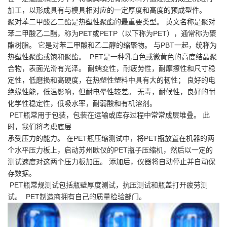
加工，以形成具有与模具相对应的一定厚度和高度的预成型件。
聚对苯二甲酸乙二酯是热塑性聚酯的最重要类型。 英文名称是聚对
苯二甲酸乙二酯，称为
PET
或PETP（以下称为PET），通常称为聚
酯树脂。 它是对苯二甲酸和乙二醇的缩聚物。 与PBT一起，统称为
热塑性聚酯或饱和聚酯。 PET是一种乳白色或微黄色的高度结晶聚
合物，表面光滑有光泽。 耐蠕变性，耐疲劳性，耐摩擦性和尺寸稳
定性，低磨损和高硬度，在热塑性塑料中具有大的韧性； 良好的电
绝缘性能，低温影响，但耐电晕性较差。 无毒，耐候性，良好的耐
化学性稳定性，低吸水率，耐弱酸和有机溶剂。
PET瓶常用于包装，包装在运输或库存过程中常常成层堆叠。 此
时，我们将考虑底层
承受压力的能力。 在PET瓶压缩测试中，将PET瓶放置在机器的两
个水平压力板上，启动苏州欧仪的PET瓶子压缩机，然后以一定的
测试速度对这两个压力板加压。 添加后，仪器将自动停止并自动保
存数据。
PET瓶常规测试包括瓶壁厚度测试，抗压测试和瓶盖打开疲劳测
试。 PET制造商拥有自己的质量检验部门。