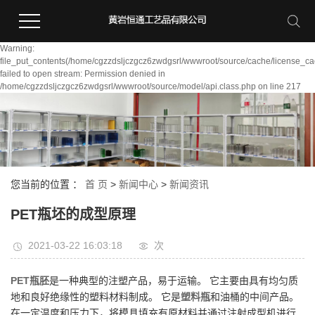
Warning:
file_put_contents(/home/cgzzdsljczgcz6zwdgsrl/wwwroot/source/cache/license_ca
failed to open stream: Permission denied in
/home/cgzzdsljczgcz6zwdgsrl/wwwroot/source/model/api.class.php on line 217
您当前的位置 ：
首 页
>
新闻中心
>
新闻资讯
PET瓶坯的成型原理
2021-03-22 16:03:18
次
PET瓶胚
是一种典型的注塑产品，易于运输。 它主要由具有均匀质
地和良好绝缘性的塑料材料制成。 它是
塑料瓶
和油桶的中间产品。
在一定温度和压力下，将模具填充有原材料并通过注射成型机进行