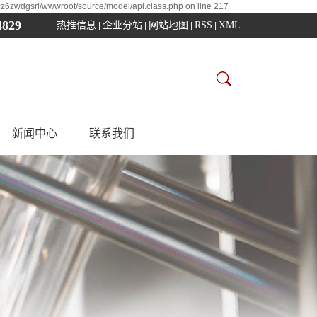
cz6zwdgsrl/wwwroot/source/model/api.class.php on line 217
4829
热推信息
企业分站
网站地图
RSS
XML
|
|
|
|
新闻中心
联系我们