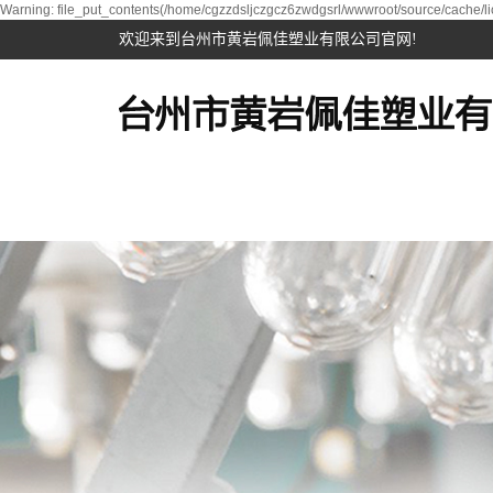
Warning: file_put_contents(/home/cgzzdsljczgcz6zwdgsrl/wwwroot/source/cache/li
欢迎来到台州市黄岩佩佳塑业有限公司官网!