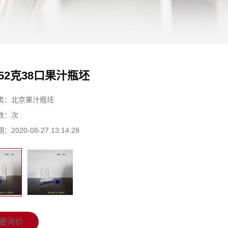
52克38口果汁瓶坯
类：
北京果汁瓶坯
数：
次
期：
2020-08-27 13:14:28
要询价