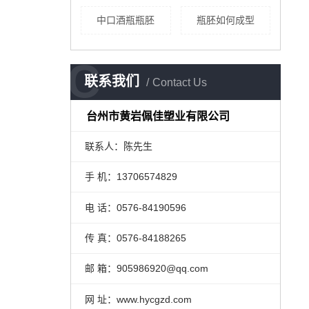
中口酒瓶瓶胚
瓶胚如何成型
C
联系我们
Contact Us
台州市黄岩佩佳塑业有限公司
联系人：陈先生
手 机：
13706574829
电 话：0576-84190596
传 真：0576-84188265
邮 箱：905986920@qq.com
网 址：www.hycgzd.com