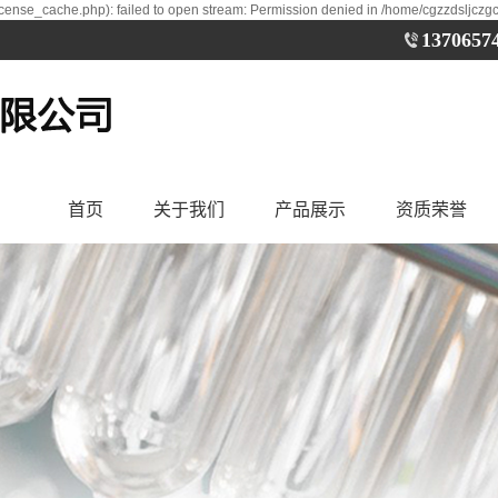
cense_cache.php): failed to open stream: Permission denied in /home/cgzzdsljczg
1370657
首页
关于我们
产品展示
资质荣誉